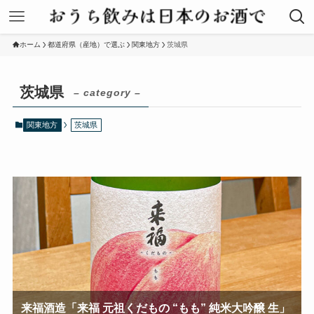
ホーム
都道府県（産地）で選ぶ
関東地方
茨城県
茨城県
– category –
関東地方
茨城県
来福酒造「来福 元祖くだもの “もも” 純米大吟醸 生」