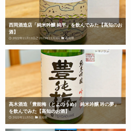
西岡酒造店「純米吟醸 純平」を飲んでみた【高知のお
酒】
2022年11月13日
2023年11月3日
高知県
高木酒造「豊能梅（とよのうめ） 純米吟醸 吟の夢」
を飲んでみた【高知のお酒】
2022年11月5日
高知県