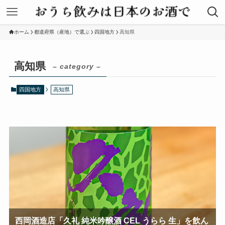
ホーム
都道府県（産地）で選ぶ
四国地方
高知県
高知県
– category –
四国地方
高知県
西岡酒造店「久礼 純米吟醸酒 CEL うらら 生」を飲ん