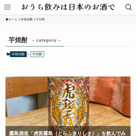
ホーム
本格焼酎
芋焼酎
芋焼酎
– category –
本格焼酎
芋焼酎
霧島酒造「虎斑霧島（とらふきりしま）」を飲んでみ