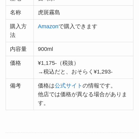
名称
虎斑霧島
購入方
Amazon
で購入できます
法
内容量
900ml
価格
¥1,175-（税抜）
→税込だと、おそらく¥1,293-
備考
価格は
公式サイト
の情報です。
他店では価格が異なる場合がありま
す。