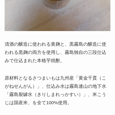
清酒の醸造に使われる黄麹と、黒霧島の醸造に使
われる黒麹の両方を使用し、霧島独自の三段仕込
みで仕込まれた本格芋焼酎。
原材料となるさつまいもは九州産「
黄金千貫（こ
がねせんがん）
」、仕込み水は霧島連山の地下水
「霧島裂罅水（きりしまれっかすい）」、米こう
じは国産米、を全て100%使用。