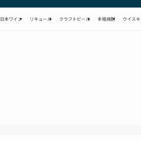
日本ワイン
リキュール
クラフトビール
本格焼酎
ウイスキ