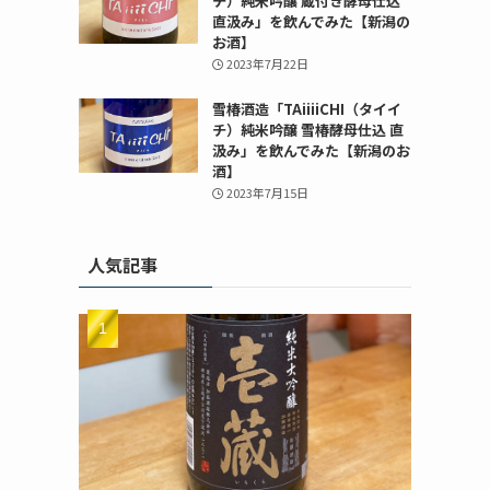
チ）純米吟醸 蔵付き酵母仕込
直汲み」を飲んでみた【新潟の
お酒】
2023年7月22日
雪椿酒造「TAiiiiCHI（タイイ
チ）純米吟醸 雪椿酵母仕込 直
汲み」を飲んでみた【新潟のお
酒】
2023年7月15日
人気記事